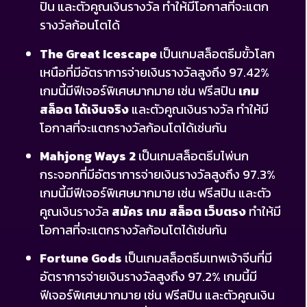
ปิน และตัวคูณเงินรางวัล ทำให้มีโอกาสที่จะแตก
รางวัลก้อนโตได้
The Great Icescape
เป็นเกมสล็อตธีมขั้วโลก
เหนือที่มีอัตราการจ่ายเงินรางวัลสูงถึง 97.42%
เกมนี้มีฟีเจอร์พิเศษมากมาย เช่น ฟรีสปิน
เกม
สล็อต ได้เงินจริง
และตัวคูณเงินรางวัล ทำให้มี
โอกาสที่จะแตกรางวัลก้อนโตได้เช่นกัน
Mahjong Ways 2
เป็นเกมสล็อตธีมไพ่นก
กระจอกที่มีอัตราการจ่ายเงินรางวัลสูงถึง 97.3%
เกมนี้มีฟีเจอร์พิเศษมากมาย เช่น ฟรีสปิน และตัว
คูณเงินรางวัล
สมัคร เกม สล็อต เว็บตรง
ทำให้มี
โอกาสที่จะแตกรางวัลก้อนโตได้เช่นกัน
Fortune Gods
เป็นเกมสล็อตธีมเทพเจ้าจีนที่มี
อัตราการจ่ายเงินรางวัลสูงถึง 97.2% เกมนี้มี
ฟีเจอร์พิเศษมากมาย เช่น ฟรีสปิน และตัวคูณเงิน