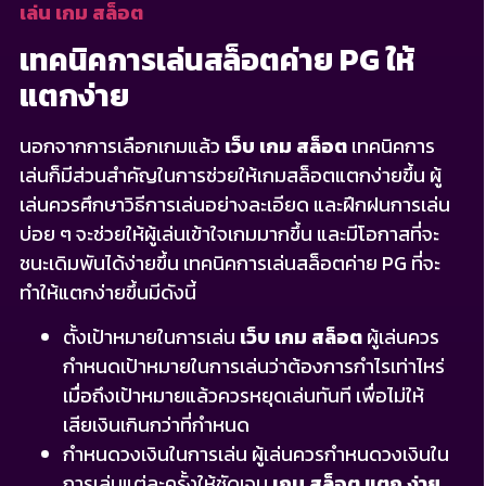
เล่น เกม สล็อต
เทคนิคการเล่นสล็อตค่าย PG ให้
แตกง่าย
นอกจากการเลือกเกมแล้ว
เว็บ เกม สล็อต
เทคนิคการ
เล่นก็มีส่วนสำคัญในการช่วยให้เกมสล็อตแตกง่ายขึ้น ผู้
เล่นควรศึกษาวิธีการเล่นอย่างละเอียด และฝึกฝนการเล่น
บ่อย ๆ จะช่วยให้ผู้เล่นเข้าใจเกมมากขึ้น และมีโอกาสที่จะ
ชนะเดิมพันได้ง่ายขึ้น เทคนิคการเล่นสล็อตค่าย PG ที่จะ
ทำให้แตกง่ายขึ้นมีดังนี้
ตั้งเป้าหมายในการเล่น
เว็บ เกม สล็อต
ผู้เล่นควร
กำหนดเป้าหมายในการเล่นว่าต้องการกำไรเท่าไหร่
เมื่อถึงเป้าหมายแล้วควรหยุดเล่นทันที เพื่อไม่ให้
เสียเงินเกินกว่าที่กำหนด
กำหนดวงเงินในการเล่น ผู้เล่นควรกำหนดวงเงินใน
การเล่นแต่ละครั้งให้ชัดเจน
เกม สล็อต แตก ง่าย