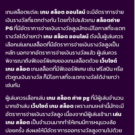
เกมสล็อตแต่ละ
เกม สล็อต ออนไลน์
จะมีอัตราการจ่าย
เงินรางวัลที่แตกต่างกัน โดยทั่วไปแล้วเกม
สล็อตค่าย
PG
ที่มีอัตราการจ่ายเงินรางวัลสูงมักจะมีโอกาสที่จะแตก
รางวัลได้ง่ายกว่า
เกม สล็อต ออนไลน์
ดังนั้นผู้เล่นควร
เลือกเล่นเกมสล็อตที่มีอัตราการจ่ายเงินรางวัลสูงเป็น
หลัก นอกจากอัตราการจ่ายเงินรางวัลแล้ว ผู้เล่นควร
พิจารณาถึงฟีเจอร์พิเศษของเกมสล็อตด้วย
เว็บไซต์
เกม สล็อต
เกมสล็อตที่มีฟีเจอร์พิเศษ เช่น ฟรีสปิน หรือ
ตัวคูณเงินรางวัล ก็มีโอกาสที่จะแตกรางวัลได้ง่ายกว่า
เช่นกัน
ผู้เล่นควรเลือกเล่น
เกม สล็อต ค่าย pg
ที่มีผู้เล่นจำนวน
มากเข้าเล่น
เว็บไซต์ เกม สล็อต
เพราะเกมเหล่านี้มักจะมี
อัตราการจ่ายเงินรางวัลสูง เนื่องจากมีผู้เล่นเข้ามา
เล่น
เกม สล็อต
เป็นจำนวนมากทำให้เกมมีการหมุนวงล้อ
บ่อยครั้ง ส่งผลให้มีอัตราการออกรางวัลสูงตามไปด้วย