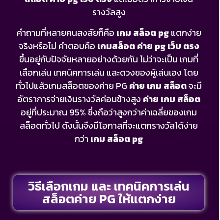
รางวัลสูง
คำถามที่หลายคนสงสัยก็คือ
เกม สล็อต pg
แตกง่าย
จริงหรือไม่ คำตอบคือ
เกมสล็อต ค่าย pg เว็บ ตรง
ขึ้นอยู่กับปัจจัยหลายอย่างด้วยกัน ไม่ว่าจะเป็น เกมที่
เลือกเล่น เทคนิคการเล่น และดวงของผู้เล่นเอง โดย
ทั่วไปแล้วเกมสล็อตของค่าย PG
ค่าย เกม สล็อต
จะมี
อัตราการจ่ายเงินรางวัลค่อนข้างสูง
ค่าย เกม สล็อต
อยู่ที่ประมาณ 95% ซึ่งถือว่าสูงกว่าค่าเฉลี่ยของเกม
สล็อตทั่วไป ดังนั้นจึงมีโอกาสที่จะแตกรางวัลได้ง่าย
กว่า
เกม สล็อต pg
วิธีเลือกเกม และ เทคนิคการเล่น
สล็อตค่าย PG ให้แตกง่าย