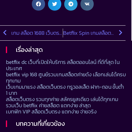
เกม สล็อต 1688 เว็บตรงแตกง่าย ฝาก-ถอน ไม่มีขั้นต่ำ รวม เกม สล็อต
Betflix Spin เกมสล็อตออนไลน์ แตกหนัก แตกง่าย ฝาก-ถอน True Wallet ไม่มีขั้นต่ำ
เรื่องล่าสุด
betflix dc เว็บที่เปิดให้บริการ สล็อตออนไลน์ ที่ดีที่สุด ใน
ประเทศ
betflix vip 168 ศูนย์รวมเกมสล็อต​ค่ายดัง เลือกเล่นได้ครบ
ทุกเกม
เว็บเกมมาแรง สล็อตเว็บตรง ทรูวอลเล็ต ฝาก-ถอน ขั้นต่ำ
1 บาท
สล็อตเว็บตรง รวมทุกค่าย สลัครยูสเดียว เล่นได้ทุกเกม
รวมเว็บ betflix ค่ายสล็อต แตกง่าย ล่าสุด
เบทฟิก VIP สล็อตเว็บตรง แตกง่าย จ่ายจริง
บทความที่เกี่ยวข้อง