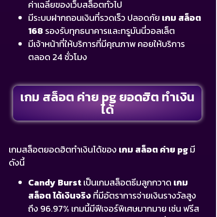
ค่าเฉลี่ยของเว็บสล็อตทั่วไป
มีระบบฝากถอนเงินที่รวดเร็ว ปลอดภัย
เกม สล็อต
168
รองรับทุกธนาคารและทรูมันนี่วอลเล็ต
มีเจ้าหน้าที่ให้บริการที่มีคุณภาพ คอยให้บริการ
ตลอด 24 ชั่วโมง
เกม สล็อต ค่าย pg ยอดฮิต ทำเงิน
ได้
เกมสล็อตยอดฮิตทำเงินได้ของ
เกม สล็อต ค่าย pg
มี
ดังนี้
Candy Burst
เป็นเกมสล็อตธีมลูกกวาด
เกม
สล็อต ได้เงินจริง
ที่มีอัตราการจ่ายเงินรางวัลสูง
ถึง 96.97% เกมนี้มีฟีเจอร์พิเศษมากมาย เช่น ฟรีส