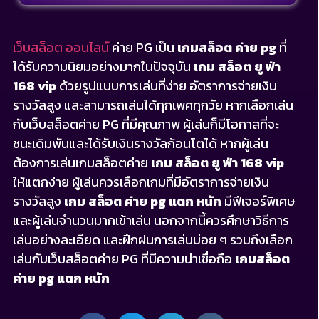
เว็บสล็อต ออนไลน์
ค่าย PG เป็น
เกมสล็อต ค่าย pg
ที่
ได้รับความนิยมอย่างมากในปัจจุบัน
เกม สล็อต ยู ฟ่า
168 vip
ด้วยรูปแบบการเล่นที่ง่าย อัตราการจ่ายเงิน
รางวัลสูง และสามารถเล่นได้ทุกเพศทุกวัย หากเลือกเล่น
กับเว็บสล็อตค่าย PG ที่มีคุณภาพ ผู้เล่นก็มีโอกาสที่จะ
ชนะเดิมพันและได้รับเงินรางวัลก้อนโตได้ หากผู้เล่น
ต้องการเล่นเกมสล็อตค่าย
เกม สล็อต ยู ฟ่า 168 vip
ให้แตกง่าย ผู้เล่นควรเลือกเกมที่มีอัตราการจ่ายเงิน
รางวัลสูง
เกม สล็อต ค่าย pg แตก หนัก
มีฟีเจอร์พิเศษ
และผู้เล่นจำนวนมากเข้าเล่น นอกจากนี้ควรศึกษาวิธีการ
เล่นอย่างละเอียด และฝึกฝนการเล่นบ่อย ๆ รวมถึงเลือก
เล่นกับเว็บสล็อตค่าย PG ที่มีความน่าเชื่อถือ
เกมสล็อต
ค่าย pg แตก หนัก