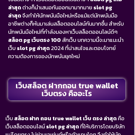
ล่าสุด
ต่างก็นำเสนอกันออกมามากมาย
slot pg
ล่าสุด
จึงทำให้นักพนันมือใหม่หรือแม้แต่นักพนันมือ
อาชีพต่างก็หันมาเล่นสล็อตออนไลน์กันมากขึ้น สำหรับ
นักพนันมือใหม่ที่กำลังมองหาเว็บสล็อตออนไลน์ดีๆ
สล็อต pg เว็บตรง 100
สักเว็บ บทความนี้จะมาแนะนำ
เว็บ
slot pg ล่าสุด
2024 ที่น่าสนใจและตอบโจทย์
ความต้องการของนักพนันยุคใหม่
เว็บสล็อต ฝากถอน true wallet
เว็บตรง คืออะไร
เว็บ
สล็อต ฝาก ถอน true wallet เว็บ ตรง ล่าสุด
คือ
เว็บสล็อตออนไลน์
slot pg ล่าสุด
ที่ให้บริการโดยบริษัท
แม่โดยตรง ไม่ผ่านเอเย่นต์หรือตัวแทนใดๆ จึงทำให้นัก