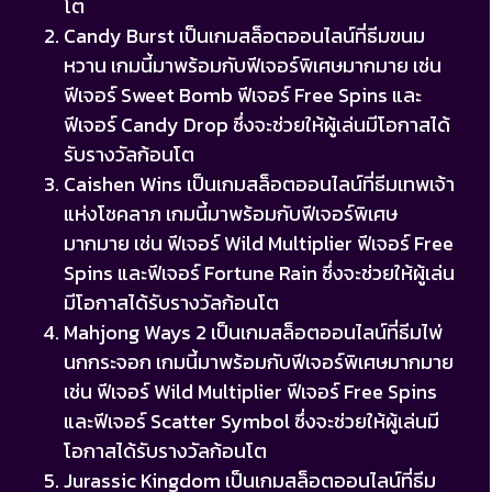
โต
Candy Burst เป็นเกมสล็อตออนไลน์ที่ธีมขนม
หวาน เกมนี้มาพร้อมกับฟีเจอร์พิเศษมากมาย เช่น
ฟีเจอร์ Sweet Bomb ฟีเจอร์ Free Spins และ
ฟีเจอร์ Candy Drop ซึ่งจะช่วยให้ผู้เล่นมีโอกาสได้
รับรางวัลก้อนโต
Caishen Wins เป็นเกมสล็อตออนไลน์ที่ธีมเทพเจ้า
แห่งโชคลาภ เกมนี้มาพร้อมกับฟีเจอร์พิเศษ
มากมาย เช่น ฟีเจอร์ Wild Multiplier ฟีเจอร์ Free
Spins และฟีเจอร์ Fortune Rain ซึ่งจะช่วยให้ผู้เล่น
มีโอกาสได้รับรางวัลก้อนโต
Mahjong Ways 2 เป็นเกมสล็อตออนไลน์ที่ธีมไพ่
นกกระจอก เกมนี้มาพร้อมกับฟีเจอร์พิเศษมากมาย
เช่น ฟีเจอร์ Wild Multiplier ฟีเจอร์ Free Spins
และฟีเจอร์ Scatter Symbol ซึ่งจะช่วยให้ผู้เล่นมี
โอกาสได้รับรางวัลก้อนโต
Jurassic Kingdom เป็นเกมสล็อตออนไลน์ที่ธีม