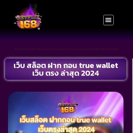
เว็บ สล็อต ฝาก ถอน true wallet
เว็บ ตรง ล่าสุด 2024