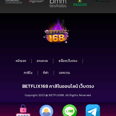
หน้าแรก
แทงหวย
สล็อตเว็บตรง
คาสิโน
กีฬา
บทความ
BETFLIX168 คาสิโนออนไลน์ เว็บตรง
Copyright 2023 @ BETFLIX168. All Rights Reserved.