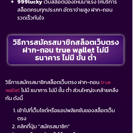
999lucky
เว็บสล็อตน้องใหม่มาแรง ให้บริการ
สล็อตครบทุกประเภท อัตราจ่ายสูง ฝาก-ถอน
รวดเร็วทันใจ
วิธีการสมัครสมาชิกสล็อตเว็บตรง
ฝาก-ถอน true wallet ไม่มี
ธนาคาร ไม่มี ขั้น ต่ํา
วิธีการสมัครสมาชิกสล็อตเว็บตรง ฝาก-ถอน
true
wallet
ไม่มี ธนาคาร ไม่มี ขั้น ต่ํา ส่วนใหญ่จะคล้ายคลึง
กัน ดังนี้
เข้าไปที่เว็บไซต์หรือแอปพลิเคชันของสล็อตเว็บ
ตรง
คลิกที่ปุ่ม “สมัครสมาชิก”