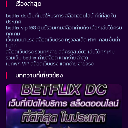
เรื่องล่าสุด
betflix dc เว็บที่เปิดให้บริการ สล็อตออนไลน์ ที่ดีที่สุด ใน
ประเทศ
betflix vip 168 ศูนย์รวมเกมสล็อต​ค่ายดัง เลือกเล่นได้ครบ
ทุกเกม
เว็บเกมมาแรง สล็อตเว็บตรง ทรูวอลเล็ต ฝาก-ถอน ขั้นต่ำ
1 บาท
สล็อตเว็บตรง รวมทุกค่าย สลัครยูสเดียว เล่นได้ทุกเกม
รวมเว็บ betflix ค่ายสล็อต แตกง่าย ล่าสุด
เบทฟิก VIP สล็อตเว็บตรง แตกง่าย จ่ายจริง
บทความที่เกี่ยวข้อง