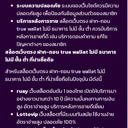
ระบบความปลอดภัย
ระบบของเว็บไซต์ควรมีความ
ปลอดภัยสูง เพื่อป้องกันข้อมูลส่วนตัวของสมาชิก
บริการหลังการขาย
สล็อตเว็บตรง ฝาก-ถอน
true wallet ไม่มี ธนาคาร ไม่มี ขั้น ต่ํา ควรมีบริการ
หลังการขายที่ดี เช่น บริการตอบคำถาม แก้ไข
ปัญหาต่างๆ ของสมาชิก
สล็อตเว็บตรง ฝาก-ถอน true wallet ไม่มี ธนาคาร
ไม่มี ขั้น ต่ํา ที่น่าเชื่อถือ
สำหรับสล็อตเว็บตรง ฝาก-ถอน true wallet ไม่มี
ธนาคาร ไม่มี ขั้น ต่ํา ที่น่าเชื่อถือในปัจจุบัน มีดังนี้
ruay
เว็บสล็อตอันดับ 1 ของไทย เปิดให้บริการมา
อย่างยาวนานกว่า 10 ปี มีความมั่นคงทางการเงิน
สูง อัตราจ่ายสูง บริการหลังการขายดีเยี่ยม
Lottovip
เว็บสล็อตที่มีระบบทันสมัย ใช้งานง่าย
อัตราจ่ายสูง ปลอดภัย 100%