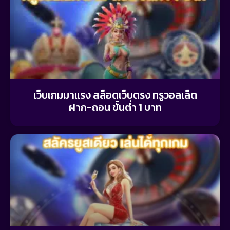
เว็บเกมมาแรง สล็อตเว็บตรง ทรูวอลเล็ต
ฝาก-ถอน ขั้นต่ำ 1 บาท